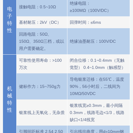
绝缘电阻：
接触电阻：0.5~10Ω
电
≥100MΩ（100V/DC）
子
基材耐压：2kV（DC）
回弹时间：≤6ms
特
性
回路电阻：50Ω、
150Ω、350Ω三档，或以
绝缘油墨耐压：100V/DC
用户需要确定。
可靠性使用寿命：>100
闭合位移：0.1~0.4mm（无触
万次
觉型） 0.4~1.0mm（触感型）
导电银浆迁移：在55℃，温度
健标作力：15~750g力
90%，56小时后，二线间为
机
10MΩ/50VDC
械
特
银浆线宽≥0.3mm，最小间隔
性
银浆线上无氧化，无杂质
0.3mm，线路毛边<1/3，线路
缺口<1/4线宽
引脚间距标准 2.54 2.50
引出线抗曲度，用d=10mm钢