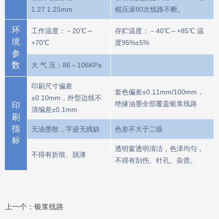
1.27 1.25mm
棍压滚80次线路不断。
环
工作温度：－20℃～
存贮温度：－40℃～+85℃ 温
境
+70℃
度95%±5%
参
数
大 气 压：86～106KPa
印刷尺寸偏差
套色偏差±0.11mm/100mm，
±0.10mm，外型边线不
绝缘油墨全部覆盖银浆线路
印
清编差±0.1mm
刷
指
无油墨散，字迹无残缺
色差不大于二级
标
透明窗透明清洁，色泽均匀，
不得有折痕、脱漆
不得有刮伤、针孔、杂质。
上一个：
银浆线路