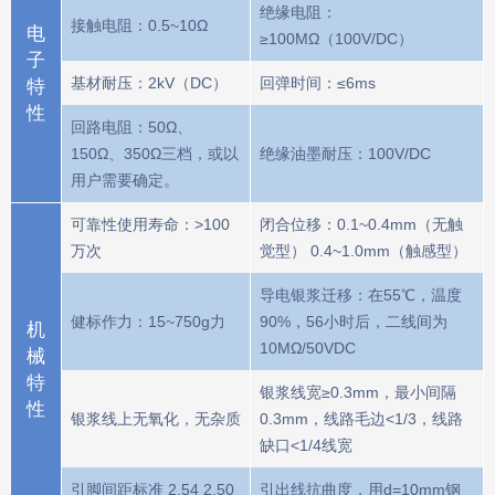
绝缘电阻：
接触电阻：0.5~10Ω
电
≥100MΩ（100V/DC）
子
基材耐压：2kV（DC）
回弹时间：≤6ms
特
性
回路电阻：50Ω、
150Ω、350Ω三档，或以
绝缘油墨耐压：100V/DC
用户需要确定。
可靠性使用寿命：>100
闭合位移：0.1~0.4mm（无触
万次
觉型） 0.4~1.0mm（触感型）
导电银浆迁移：在55℃，温度
健标作力：15~750g力
90%，56小时后，二线间为
机
10MΩ/50VDC
械
特
银浆线宽≥0.3mm，最小间隔
性
银浆线上无氧化，无杂质
0.3mm，线路毛边<1/3，线路
缺口<1/4线宽
引脚间距标准 2.54 2.50
引出线抗曲度，用d=10mm钢