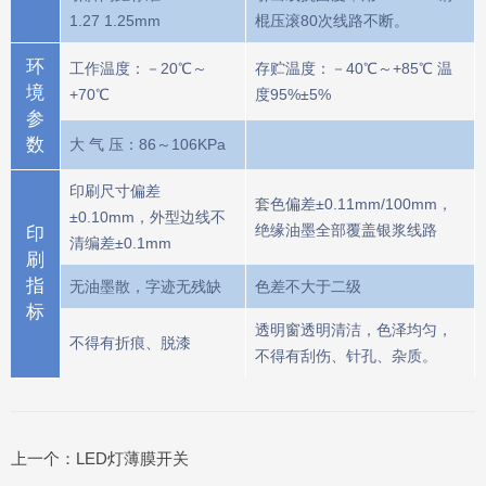
1.27 1.25mm
棍压滚80次线路不断。
环
工作温度：－20℃～
存贮温度：－40℃～+85℃ 温
境
+70℃
度95%±5%
参
数
大 气 压：86～106KPa
印刷尺寸偏差
套色偏差±0.11mm/100mm，
±0.10mm，外型边线不
绝缘油墨全部覆盖银浆线路
印
清编差±0.1mm
刷
指
无油墨散，字迹无残缺
色差不大于二级
标
透明窗透明清洁，色泽均匀，
不得有折痕、脱漆
不得有刮伤、针孔、杂质。
上一个：
LED灯薄膜开关