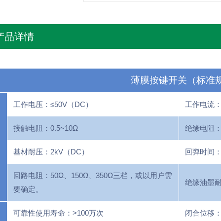
产品详情
薄膜按键开关（标准
工作电压：≤50V（DC）
工作电流：≤
接触电阻：0.5~10Ω
绝缘电阻：≥
基材耐压：2kV（DC）
回弹时间：
回路电阻：50Ω、150Ω、350Ω三档，或以用户需
绝缘油墨耐压
要确定。
可靠性使用寿命：>100万次
闭合位移：0