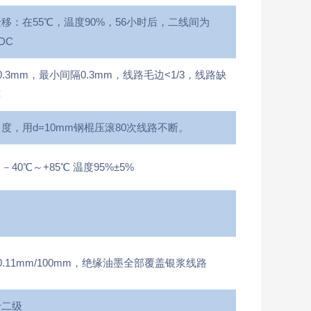
移：在55℃，温度90%，56小时后，二线间为
VDC
.3mm，最小间隔0.3mm，线路毛边<1/3，线路缺
宽
度，用d=10mm钢棍压滚80次线路不断。
40℃～+85℃ 温度95%±5%
0.11mm/100mm，绝缘油墨全部覆盖银浆线路
于二级