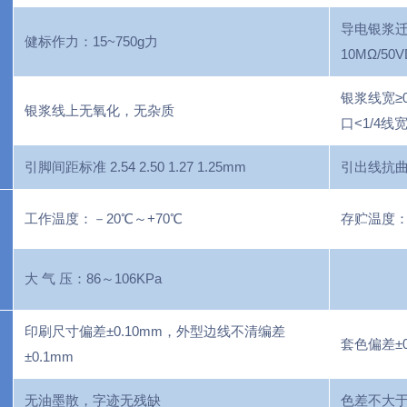
导电银浆迁
健标作力：15~750g力
10MΩ/50
银浆线宽≥0
银浆线上无氧化，无杂质
口<1/4线
引脚间距标准 2.54 2.50 1.27 1.25mm
引出线抗曲
工作温度：－20℃～+70℃
存贮温度：－
大 气 压：86～106KPa
印刷尺寸偏差±0.10mm，外型边线不清编差
套色偏差±
±0.1mm
无油墨散，字迹无残缺
色差不大