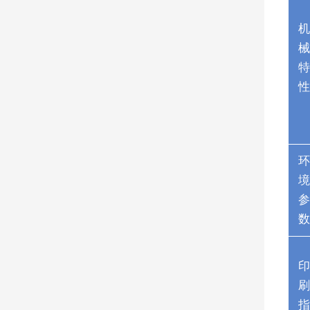
机
械
特
性
环
境
参
数
印
刷
指