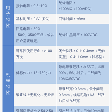
绝缘电阻：
接触电阻：0.5~10Ω
电
≥100MΩ（100V/DC）
子
基材耐压：2kV（DC）
回弹时间：≤6ms
特
性
回路电阻：50Ω、
150Ω、350Ω三档，或以
绝缘油墨耐压：100V/DC
用户需要确定。
可靠性使用寿命：>100
闭合位移：0.1~0.4mm（无触
万次
觉型） 0.4~1.0mm（触感型）
导电银浆迁移：在55℃，温度
健标作力：15~750g力
90%，56小时后，二线间为
机
10MΩ/50VDC
械
特
银浆线宽≥0.3mm，最小间隔
性
银浆线上无氧化，无杂质
0.3mm，线路毛边<1/3，线路
缺口<1/4线宽
引脚间距标准 2.54 2.50
引出线抗曲度，用d=10mm钢