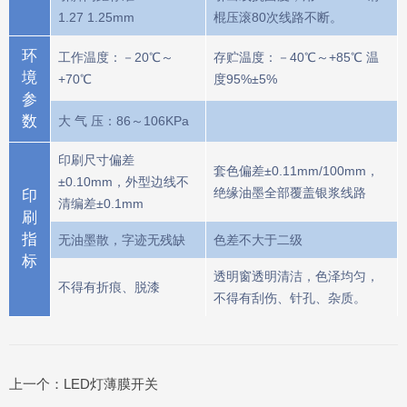
1.27 1.25mm
棍压滚80次线路不断。
环
工作温度：－20℃～
存贮温度：－40℃～+85℃ 温
境
+70℃
度95%±5%
参
数
大 气 压：86～106KPa
印刷尺寸偏差
套色偏差±0.11mm/100mm，
±0.10mm，外型边线不
绝缘油墨全部覆盖银浆线路
印
清编差±0.1mm
刷
指
无油墨散，字迹无残缺
色差不大于二级
标
透明窗透明清洁，色泽均匀，
不得有折痕、脱漆
不得有刮伤、针孔、杂质。
上一个：
LED灯薄膜开关