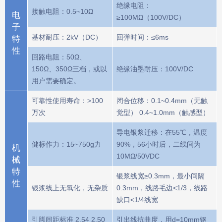
绝缘电阻：
接触电阻：0.5~10Ω
电
≥100MΩ（100V/DC）
子
基材耐压：2kV（DC）
回弹时间：≤6ms
特
性
回路电阻：50Ω、
150Ω、350Ω三档，或以
绝缘油墨耐压：100V/DC
用户需要确定。
可靠性使用寿命：>100
闭合位移：0.1~0.4mm（无触
万次
觉型） 0.4~1.0mm（触感型）
导电银浆迁移：在55℃，温度
健标作力：15~750g力
90%，56小时后，二线间为
机
10MΩ/50VDC
械
特
银浆线宽≥0.3mm，最小间隔
性
银浆线上无氧化，无杂质
0.3mm，线路毛边<1/3，线路
缺口<1/4线宽
引脚间距标准 2.54 2.50
引出线抗曲度，用d=10mm钢