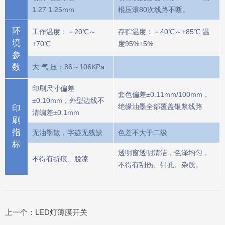
1.27 1.25mm
棍压滚80次线路不断。
环
工作温度：－20℃～
存贮温度：－40℃～+85℃ 温
境
+70℃
度95%±5%
参
数
大 气 压：86～106KPa
印刷尺寸偏差
套色偏差±0.11mm/100mm，
±0.10mm，外型边线不
绝缘油墨全部覆盖银浆线路
印
清编差±0.1mm
刷
指
无油墨散，字迹无残缺
色差不大于二级
标
透明窗透明清洁，色泽均匀，
不得有折痕、脱漆
不得有刮伤、针孔、杂质。
上一个：
LED灯薄膜开关