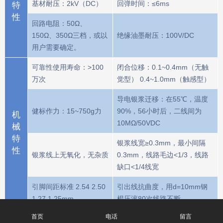
基材耐压：2kV（DC）
回弹时间：≤6ms
特
性
回路电阻：50Ω、
150Ω、350Ω三档，或以
绝缘油墨耐压：100V/DC
用户需要确定。
可靠性使用寿命：>100
闭合位移：0.1~0.4mm（无触
万次
觉型） 0.4~1.0mm（触感型）
导电银浆迁移：在55℃，温度
健标作力：15~750g力
90%，56小时后，二线间为
机
10MΩ/50VDC
械
特
银浆线宽≥0.3mm，最小间隔
性
银浆线上无氧化，无杂质
0.3mm，线路毛边<1/3，线路
缺口<1/4线宽
引脚间距标准 2.54 2.50
引出线抗曲度，用d=10mm钢
1.27 1.25mm
棍压滚80次线路不断。
首页
电话
留言
环
工作温度：－20℃～
存贮温度：－40℃～+85℃ 温